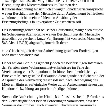
auszulegen ist, dass die Möglichkeit des Vermieters, sich nach
Beendigung des Mietverhältnisses im Rahmen der
Kautionsabrechnung hinsichtlich etwaiger Schadensersatzansprüche
wegen Beschädigung der Mietsache durch Aufrechnung befriedigen
zu können, nicht an einer fehlenden Ausübung der
Ersetzungsbefugnis in unverjährter Zeit scheitern soll.
Das Berufungsgericht hat bei seiner Beurteilung maßgeblich auf die
für Schadensersatzansprüche wegen Beschädigung der Mietsache
gesetzlich vorgesehene kurze Verjährungsfrist von sechs Monaten (§
548 Abs. 1 BGB) abgestellt, innerhalb derer
eine Gleichartigkeit der zur Aufrechnung gestellten Forderungen
noch nicht bestanden hat.
Dabei hat das Berufungsgericht jedoch die beiderseitigen Interessen
der Parteien eines Wohnraummietverhältnisses im Falle der
Vereinbarung einer Barkaution nicht hinreichend berücksichtigt.
Eine vom Mieter gestellte Barkaution dient gerade der Sicherung der
Ansprüche des Vermieters; dieser soll sich nach Beendigung des
Mietverhältnisses auf einfache Weise durch Aufrechnung gegen den
Kautionsrückzahlungsanspruch befriedigen können.
Soweit die Aufrechnung im Hinblick auf das bestehende Erfordernis
der Gleichartigkeit der beiden Forderungen voraussetzt, dass der
Vermieter die ihm bezüglich etwaiger Schadensersatzansprüche