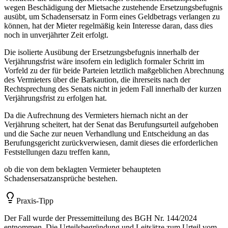
wegen Beschädigung der Mietsache zustehende Ersetzungsbefugnis
ausübt, um Schadensersatz in Form eines Geldbetrags verlangen zu
können, hat der Mieter regelmäßig kein Interesse daran, dass dies
noch in unverjährter Zeit erfolgt.
Die isolierte Ausübung der Ersetzungsbefugnis innerhalb der
Verjährungsfrist wäre insofern ein lediglich formaler Schritt im
Vorfeld zu der für beide Parteien letztlich maßgeblichen Abrechnung
des Vermieters über die Barkaution, die ihrerseits nach der
Rechtsprechung des Senats nicht in jedem Fall innerhalb der kurzen
Verjährungsfrist zu erfolgen hat.
Da die Aufrechnung des Vermieters hiernach nicht an der
Verjährung scheitert, hat der Senat das Berufungsurteil aufgehoben
und die Sache zur neuen Verhandlung und Entscheidung an das
Berufungsgericht zurückverwiesen, damit dieses die erforderlichen
Feststellungen dazu treffen kann,
ob die von dem beklagten Vermieter behaupteten
Schadensersatzansprüche bestehen.
Praxis-Tipp
Der Fall wurde der Pressemitteilung des BGH Nr. 144/2024
entnommen. Die Urteilsbegründung und Leitsätze zum Urteil vom