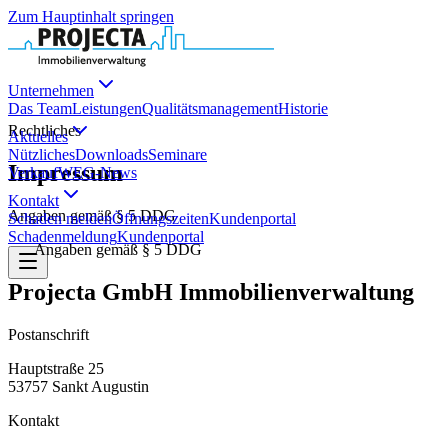
Zum Hauptinhalt springen
Unternehmen
Das Team
Leistungen
Qualitätsmanagement
Historie
Rechtliches
Aktuelles
Nützliches
Downloads
Seminare
Impressum
Verkauf
WEG-News
Kontakt
Angaben gemäß § 5 DDG
Schaden melden
Öffnungszeiten
Kundenportal
Schadenmeldung
Kundenportal
Angaben gemäß § 5 DDG
Projecta GmbH Immobilienverwaltung
Postanschrift
Hauptstraße 25
53757 Sankt Augustin
Kontakt