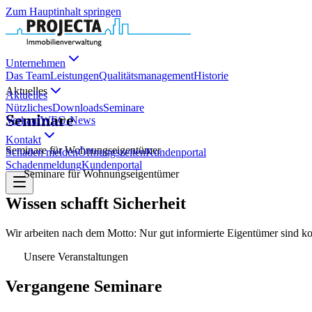
Zum Hauptinhalt springen
Unternehmen
Das Team
Leistungen
Qualitätsmanagement
Historie
Aktuelles
Aktuelles
Nützliches
Downloads
Seminare
Seminare
Verkauf
WEG-News
Kontakt
Seminare für Wohnungseigentümer
Schaden melden
Öffnungszeiten
Kundenportal
Schadenmeldung
Kundenportal
Seminare für Wohnungseigentümer
Wissen schafft Sicherheit
Wir arbeiten nach dem Motto: Nur gut informierte Eigentümer sind k
Unsere Veranstaltungen
Vergangene Seminare