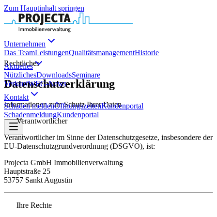
Zum Hauptinhalt springen
Unternehmen
Das Team
Leistungen
Qualitätsmanagement
Historie
Rechtliches
Aktuelles
Nützliches
Downloads
Seminare
Datenschutzerklärung
Verkauf
WEG-News
Kontakt
Informationen zum Schutz Ihrer Daten
Schaden melden
Öffnungszeiten
Kundenportal
Schadenmeldung
Kundenportal
Verantwortlicher
Verantwortlicher im Sinne der Datenschutzgesetze, insbesondere der
EU-Datenschutzgrundverordnung (DSGVO), ist:
Projecta GmbH Immobilienverwaltung
Hauptstraße 25
53757 Sankt Augustin
Ihre Rechte