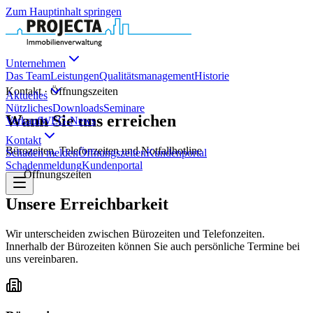
Zum Hauptinhalt springen
Unternehmen
Das Team
Leistungen
Qualitätsmanagement
Historie
Kontakt · Öffnungszeiten
Aktuelles
Nützliches
Downloads
Seminare
Wann Sie uns erreichen
Verkauf
WEG-News
Kontakt
Bürozeiten, Telefonzeiten und Notfallhotline
Schaden melden
Öffnungszeiten
Kundenportal
Schadenmeldung
Kundenportal
Öffnungszeiten
Unsere Erreichbarkeit
Wir unterscheiden zwischen Bürozeiten und Telefonzeiten.
Innerhalb der Bürozeiten können Sie auch persönliche Termine bei
uns vereinbaren.