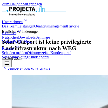
Zum Hauptinhalt springen
Unternehmen
Das Team
Leistungen
Qualitätsmanagement
Historie
Bauliche Veränderungen
Aktuelles
Nützliches
Downloads
Seminare
Solar-Carport ist keine privilegierte
Verkauf
WEG-News
Ladeinfrastruktur nach WEG
Kontakt
Schaden melden
Öffnungszeiten
Kundenportal
Schadenmeldung
Kundenportal
30. Juli 2025
Zurück zu den WEG-News