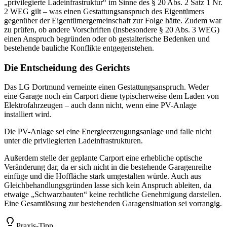
„privilegierte Ladeinfrastruktur“ im Sinne des § 20 Abs. 2 Satz 1 Nr.
2 WEG gilt – was einen Gestattungsanspruch des Eigentümers
gegenüber der Eigentümergemeinschaft zur Folge hätte. Zudem war
zu prüfen, ob andere Vorschriften (insbesondere § 20 Abs. 3 WEG)
einen Anspruch begründen oder ob gestalterische Bedenken und
bestehende bauliche Konflikte entgegenstehen.
Die Entscheidung des Gerichts
Das LG Dortmund verneinte einen Gestattungsanspruch. Weder
eine Garage noch ein Carport diene typischerweise dem Laden von
Elektrofahrzeugen – auch dann nicht, wenn eine PV-Anlage
installiert wird.
Die PV-Anlage sei eine Energieerzeugungsanlage und falle nicht
unter die privilegierten Ladeinfrastrukturen.
Außerdem stelle der geplante Carport eine erhebliche optische
Veränderung dar, da er sich nicht in die bestehende Garagenreihe
einfüge und die Hoffläche stark umgestalten würde. Auch aus
Gleichbehandlungsgründen lasse sich kein Anspruch ableiten, da
etwaige „Schwarzbauten“ keine rechtliche Genehmigung darstellen.
Eine Gesamtlösung zur bestehenden Garagensituation sei vorrangig.
Praxis-Tipp