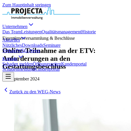
Zum Hauptinhalt springen
Unternehmen
Das Team
Leistungen
Qualitätsmanagement
Historie
Eigentümerversammlung & Beschlüsse
Aktuelles
Nützliches
Downloads
Seminare
Online-Teilnahme an der ETV:
Verkauf
WEG-News
Anforderungen an den
Kontakt
Schaden melden
Öffnungszeiten
Kundenportal
Gestattungsbeschluss
Schadenmeldung
Kundenportal
25. September 2024
Zurück zu den WEG-News