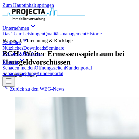
Zum Hauptinhalt springen
Unternehmen
Das Team
Leistungen
Qualitätsmanagement
Historie
Hausgeld, Abrechnung & Rücklage
Aktuelles
Nützliches
Downloads
Seminare
BGH: Weiter Ermessensspielraum bei
Verkauf
WEG-News
Hausgeldvorschüssen
Kontakt
Schaden melden
Öffnungszeiten
Kundenportal
Schadenmeldung
Kundenportal
30. Oktober 2025
Zurück zu den WEG-News