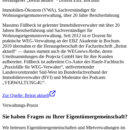
Herausgeber „Beirat aktuell“ · Dozent EBZ Bochum
Immobilien-Ökonom (VWA), Sachverständiger für
Wohnungseigentumsverwaltung, über 20 Jahre Berufserfahrung
Massimo Füllbeck ist gelernter Immobilienverwalter mit über 20
Jahren Berufserfahrung und Sachverständiger für
Wohnungseigentumsverwaltung. Seit 2012 ist er Dozent für
praktische WEG-Verwaltung an der EBZ Akademie in Bochum.
2019 übernahm er die Herausgeberschaft der Fachzeitschrift „Beirat
aktuell“ — daraus stammt auch die WEGnews-Reihe, deren
Urteilssammlungen die Projecta GmbH hier für ihre Kunden
aufbereitet. Füllbeck ist außerdem Co-Autor des Haufe-Fachbuchs
„Praxisfälle für WEG-Verwalter“, stellvertretender
Landesvorsitzender Süd-West im Bundesfachverband der
Immobilienverwalter (BVI) und Moderator des Podcasts
„VERWALTUNG4U“.
Zur Quelle:
Beirat aktuell
Verwaltungs-Praxis
Sie haben Fragen zu Ihrer Eigentümergemeinschaft?
Wir betreuen Eigentümergemeinschaften und Mietverwaltungen im