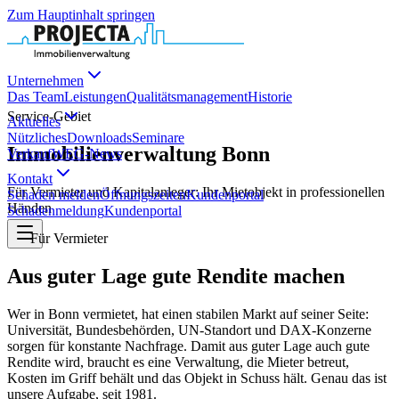
Zum Hauptinhalt springen
Unternehmen
Das Team
Leistungen
Qualitätsmanagement
Historie
Service-Gebiet
Aktuelles
Nützliches
Downloads
Seminare
Immobilienverwaltung Bonn
Verkauf
WEG-News
Kontakt
Für Vermieter und Kapitalanleger: Ihr Mietobjekt in professionellen
Schaden melden
Öffnungszeiten
Kundenportal
Händen
Schadenmeldung
Kundenportal
Für Vermieter
Aus guter Lage gute Rendite machen
Wer in Bonn vermietet, hat einen stabilen Markt auf seiner Seite:
Universität, Bundesbehörden, UN-Standort und DAX-Konzerne
sorgen für konstante Nachfrage. Damit aus guter Lage auch gute
Rendite wird, braucht es eine Verwaltung, die Mieter betreut,
Kosten im Griff behält und das Objekt in Schuss hält. Genau das ist
unsere Aufgabe, seit
1981
.