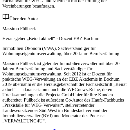
Fachanwalt für WEG- und Mietrecht mit der Prüfung der
Vereinbarungen beauftragen.
Über den Autor
Massimo Füllbeck
Herausgeber „Beirat aktuell“ · Dozent EBZ Bochum
Immobilien-Ökonom (VWA), Sachverständiger für
Wohnungseigentumsverwaltung, über 20 Jahre Berufserfahrung
Massimo Füllbeck ist gelernter Immobilienverwalter mit über 20
Jahren Berufserfahrung und Sachverständiger für
Wohnungseigentumsverwaltung. Seit 2012 ist er Dozent für
praktische WEG-Verwaltung an der EBZ Akademie in Bochum.
2019 übernahm er die Herausgeberschaft der Fachzeitschrift „Beirat
aktuell“ — daraus stammt auch die WEGnews-Reihe, deren
Urteilssammlungen die Projecta GmbH hier für ihre Kunden
aufbereitet. Füllbeck ist außerdem Co-Autor des Haufe-Fachbuchs
„Praxisfälle für WEG-Verwalter“, stellvertretender
Landesvorsitzender Süd-West im Bundesfachverband der
Immobilienverwalter (BVI) und Moderator des Podcasts
„VERWALTUNG4U“.