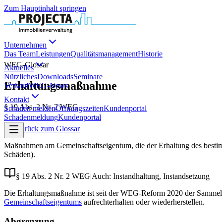
Zum Hauptinhalt springen
Unternehmen
Das Team
Leistungen
Qualitätsmanagement
Historie
WEG-Glossar
Aktuelles
Nützliches
Downloads
Seminare
Erhaltungsmaßnahme
Verkauf
WEG-News
Kontakt
§ 19 Abs. 2 Nr. 2 WEG
Schaden melden
Öffnungszeiten
Kundenportal
Schadenmeldung
Kundenportal
Zurück zum Glossar
Maßnahmen am Gemeinschaftseigentum, die der Erhaltung des bestimm
Schäden).
§ 19 Abs. 2 Nr. 2 WEG
|
Auch:
Instandhaltung, Instandsetzung
Die Erhaltungsmaßnahme ist seit der WEG-Reform 2020 der Sammelbe
Gemeinschaftseigentums
aufrechterhalten oder wiederherstellen.
Abgrenzung